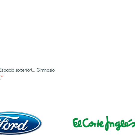
Espacio exterior
Gimnasio
s
*