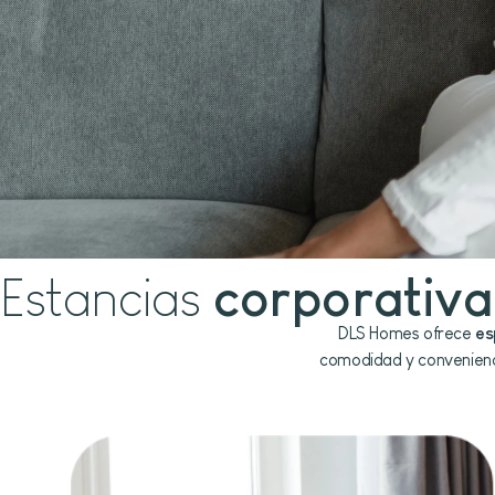
Estancias
corporativ
DLS Homes ofrece
es
comodidad y convenienci