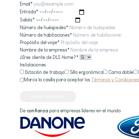
Email
*
Entrada
*
Salida
*
Número de huéspedes
*
Número de habitaciones
*
Propósito del viaje
*
Nombre de la empresa
*
¿Eres cliente de DLS Home?
*
Instalaciones
Estación de trabajo
Silla ergonómica
Cama doble
Marca la casilla para aceptar los
Términos y Condicione
Enviar formulario
De
confianza
para empresas líderes en el mundo