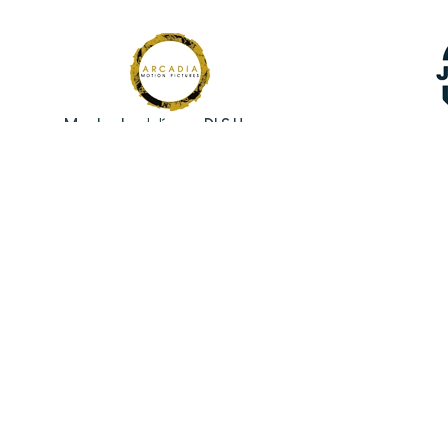
Mantente
al día con
DLS Homes